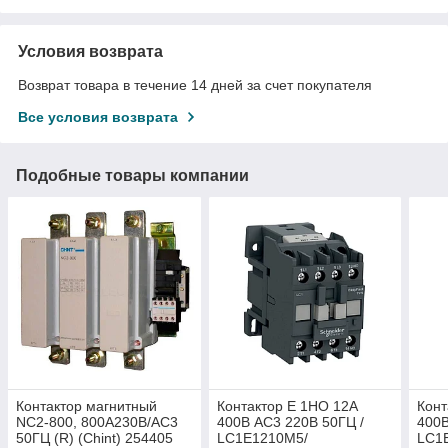
Условия возврата
Возврат товара в течение 14 дней за счет покупателя
Все условия возврата
Подобные товары компании
Контактор магнитный
Контактор Е 1НО 12А
Конт
NC2-800, 800А230В/АС3
400В АС3 220В 50ГЦ /
400В
50ГЦ (R) (Chint) 254405
LC1E1210M5/
LC1