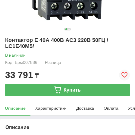
Контактор Е 40А 400В АС3 220В 50ГЦ /
LC1E40M5/
В наличии
Код: Ерм007886
Розница
33 791
₸
Купить
Описание
Характеристики
Доставка
Оплата
Усл
Описание