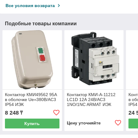
Все условия возврата
Подобные товары компании
Контактор КМИ49562 95А
Контактор КМИ-А-11212
Конт
в оболочке Ue=380В/АС3
LC1D 12А 24В/АС3
в об
IP54 ИЭК
1NO/1NC ARMAT ИЭК
IP54
8 248
24 
₸
Цену уточняйте
Купить