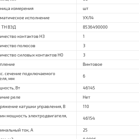
ница измерения
шт
матическое исполнение
УХЛ4
 ТН ВЭД
8536490000
ичество контактов НЗ
1
ичество полюсов
3
ичество силовых контактов НО
3
пление
Винтовое
с. сечение подключаемого
6
еля, мм
ность, Вт
46145
ичие реле
Нет
ряжение катушки управления, В
110
ин мощность электродвигателя,
46154
инальный ток, А
25