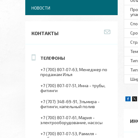
Объ
НОВОСТИ
Про
упа
Спо
КОНТАКТЫ
Сро
Стр
Тем
Тип
+7 (700) 807-07-63
Менеджер по
Тип
продажам Илья
Шир
+7 (700) 807-07-51
Инна - трубы,
фитинги
+7 (707) 348-69-91
Эльмира -
фитинги, капельный полив
+7 (700) 807-07-61
Мария -
ИН
электрооборудование, насосы
+7 (700) 807-07-53
Рамиля -