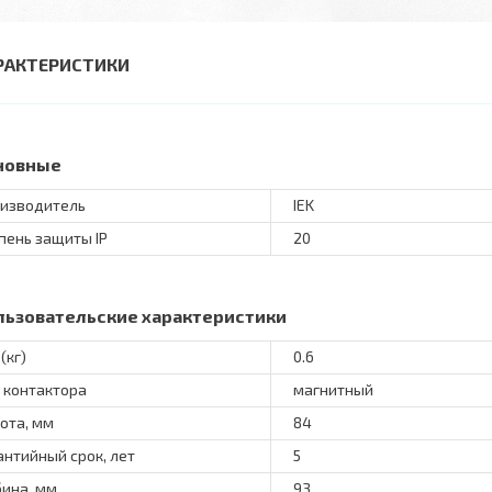
РАКТЕРИСТИКИ
новные
изводитель
IEK
пень защиты IP
20
льзовательские характеристики
(кг)
0.6
 контактора
магнитный
ота, мм
84
антийный срок, лет
5
бина, мм
93