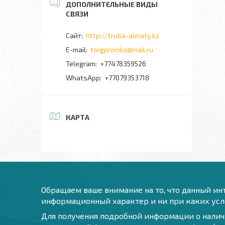
http://truba-almaty.kz
torgpromkz@mail.ru
+77478359526
+77079353718
КАРТА
Обращаем ваше внимание на то, что данный инт
информационный характер и ни при каких усло
Для получения подробной информации о наличи