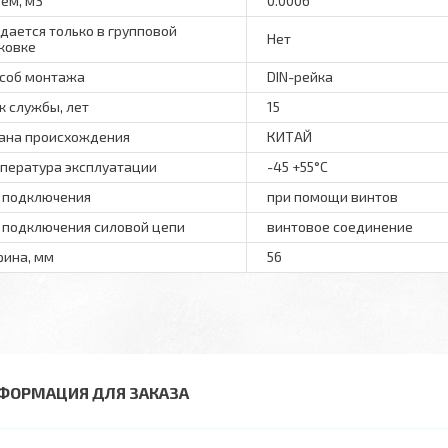
ем, м3
0.0006
дается только в групповой
Нет
ковке
соб монтажа
DIN-рейка
к службы, лет
15
ана происхождения
КИТАЙ
пература эксплуатации
-45 +55°C
 подключения
при помощи винтов
 подключения силовой цепи
винтовое соединение
ина, мм
56
ФОРМАЦИЯ ДЛЯ ЗАКАЗА