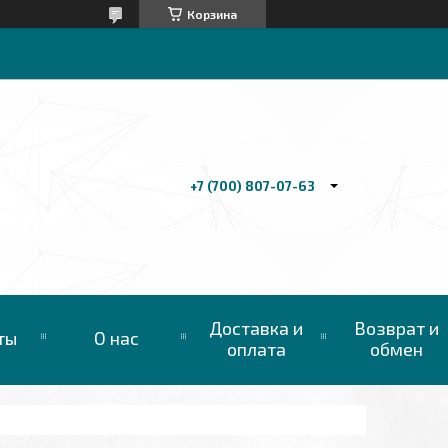
Корзина
+7 (700) 807-07-63
Доставка и
Возврат и
ты
О нас
оплата
обмен