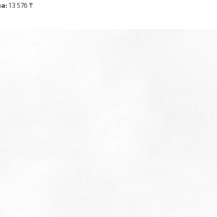
а:
13 576 ₸