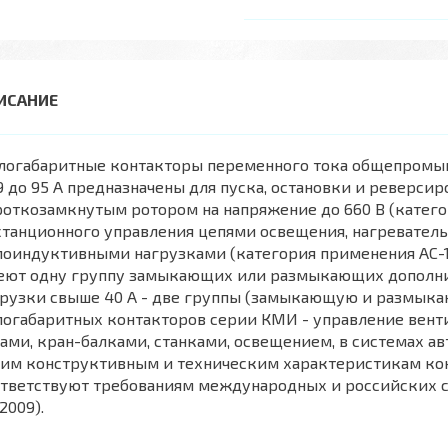
логабаритные контакторы переменного тока общепромыш
9 до 95 А предназначены для пуска, остановки и реверси
откозамкнутым ротором на напряжение до 660 В (категор
станционного управления цепями освещения, нагревател
оиндуктивными нагрузками (категория применения АС-1).
еют одну группу замыкающих или размыкающих дополнит
грузки свыше 40 А - две группы (замыкающую и размык
огабаритных контакторов серии КМИ - управление венти
ами, кран-балками, станками, освещением, в системах ав
оим конструктивным и техническим характеристикам ко
тветствуют требованиям международных и российских ста
:2009).