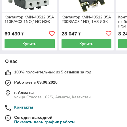
Контактор КМИ-49512 95А
Контактор КМИ-49512 95А
Конт
110В/АС3 1NO;1NC ИЭК
230В/АС3 1НО; 1НЗ ИЭК
в об
IP54
60 430
28 047
8 2
₸
₸
Купить
Купить
О нас
100% положительных из 5 отзывов за год
Работает с 09.06.2020
г. Алматы
улица Стасова 102/6, Алматы, Казахстан
Контакты
Сегодня выходной
Показать весь график работы