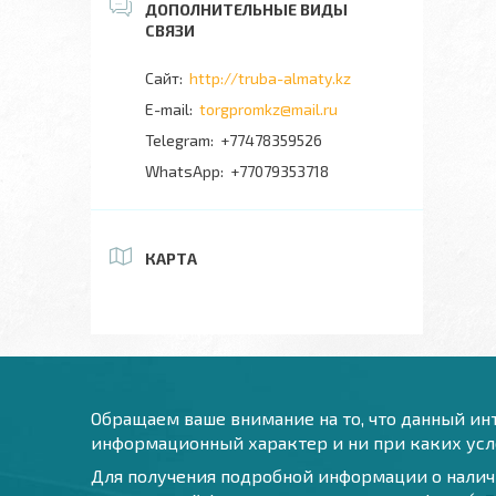
http://truba-almaty.kz
torgpromkz@mail.ru
+77478359526
+77079353718
КАРТА
Обращаем ваше внимание на то, что данный инт
информационный характер и ни при каких усло
Для получения подробной информации о наличи