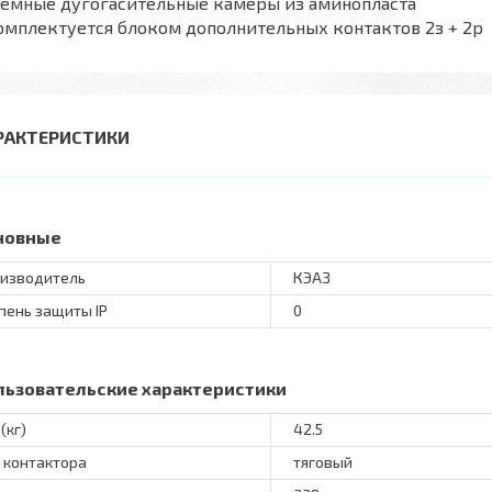
ъемные дугогасительные камеры из аминопласта
омплектуется блоком дополнительных контактов 2з + 2р
РАКТЕРИСТИКИ
новные
изводитель
КЭАЗ
пень защиты IP
0
льзовательские характеристики
(кг)
42.5
 контактора
тяговый