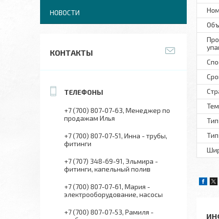
Ном
НОВОСТИ
Объ
Про
упа
КОНТАКТЫ
Спо
Сро
Стр
Тем
+7 (700) 807-07-63
Менеджер по
продажам Илья
Тип
Тип
+7 (700) 807-07-51
Инна - трубы,
фитинги
Шир
+7 (707) 348-69-91
Эльмира -
фитинги, капельный полив
+7 (700) 807-07-61
Мария -
электрооборудование, насосы
+7 (700) 807-07-53
Рамиля -
ИН