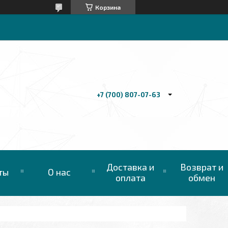
Корзина
+7 (700) 807-07-63
Доставка и
Возврат и
ты
О нас
оплата
обмен