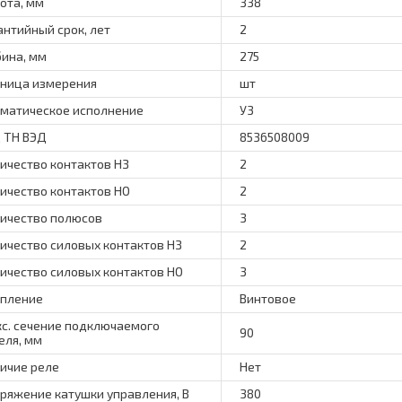
ота, мм
338
антийный срок, лет
2
бина, мм
275
ница измерения
шт
матическое исполнение
У3
 ТН ВЭД
8536508009
ичество контактов НЗ
2
ичество контактов НО
2
ичество полюсов
3
ичество силовых контактов НЗ
2
ичество силовых контактов НО
3
пление
Винтовое
с. сечение подключаемого
90
еля, мм
ичие реле
Нет
ряжение катушки управления, В
380