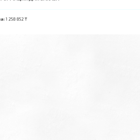
а:
1 258 852 ₸