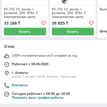
КУ-701 У1, рычаг с
КУ-701 У2, рычаг с
Выкл
роликом, 10А, IP54, 2
роликом, 10А, IP54, 2
электрические цепи,
электрические цепи,
выключатель концевой
выключатель концевой
33 166
26 825
₸
₸
(ЭТ)
(ЭТ)
Цен
Купить
Купить
О нас
100% положительных из 5 отзывов за год
Работает с 09.06.2020
г. Алматы
улица Стасова 102/6, Алматы, Казахстан
Контакты
Сегодня работает с 09:00 до 18:00
Показать весь график работы