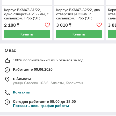
Корпус BXM47-A1/22,
Корпус BXM47-A2/22, два
Корп
одно отверстие Ø 22мм, с
отверстия Ø 22мм, с
отве
сальником, IP65 (ЭТ)
сальником, IP65 (ЭТ)
саль
2 188
3 010
3 8
₸
₸
Купить
Купить
О нас
100% положительных из 5 отзывов за год
Работает с 09.06.2020
г. Алматы
улица Стасова 102/6, Алматы, Казахстан
Контакты
Сегодня работает с 09:00 до 18:00
Показать весь график работы