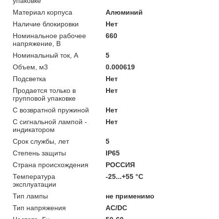
упаковке
Материал корпуса
Алюминий
Наличие блокировки
Нет
Номинальное рабочее
660
напряжение, В
Номинальный ток, А
5
Объем, м3
0.000619
Подсветка
Нет
Продается только в
Нет
групповой упаковке
С возвратной пружиной
Нет
С сигнальной лампой -
Нет
индикатором
Срок службы, лет
5
Степень защиты
IP65
Страна происхождения
РОССИЯ
Температура
-25...+55 °C
эксплуатации
Тип лампы
не применимо
Тип напряжения
AC/DC