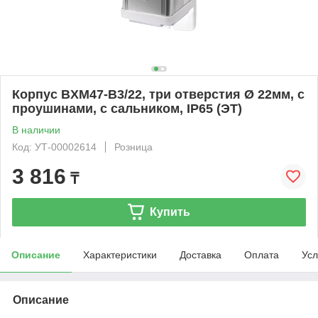
Корпус BXM47-В3/22, три отверстия Ø 22мм, с
проушинами, с сальником, IP65 (ЭТ)
В наличии
Код: УТ-00002614
Розница
3 816
₸
Купить
Описание
Характеристики
Доставка
Оплата
Усл
Описание