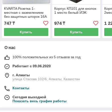
KVARTA Розетка 1-
Корпус КП101 для кнопок
Корп
местная с заземлением
1 место белый ИЭК
2ме
без защитных шторок 16А
керамика РС10-3-КБ
747
974
1 2
₸
₸
белый ИЭК
Купить
Купить
О нас
100% положительных из 5 отзывов за год
Работает с 09.06.2020
г. Алматы
улица Стасова 102/6, Алматы, Казахстан
Контакты
Сегодня выходной
Показать весь график работы