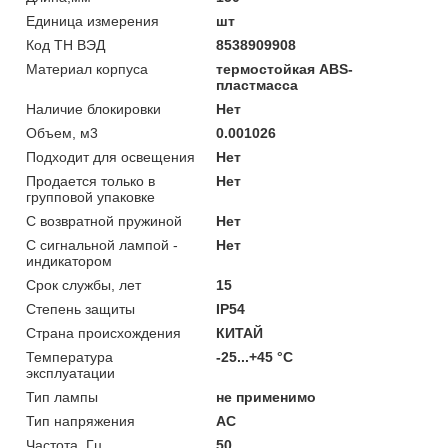
Единица измерения
шт
Код ТН ВЭД
8538909908
Материал корпуса
термостойкая ABS-
пластмасса
Наличие блокировки
Нет
Объем, м3
0.001026
Подходит для освещения
Нет
Продается только в
Нет
групповой упаковке
С возвратной пружиной
Нет
С сигнальной лампой -
Нет
индикатором
Срок службы, лет
15
Степень защиты
IP54
Страна происхождения
КИТАЙ
Температура
-25...+45 °C
эксплуатации
Тип лампы
не применимо
Тип напряжения
AC
Частота, Гц
50