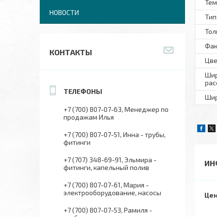
Тем
НОВОСТИ
Тип
Тол
Фак
КОНТАКТЫ
Цве
Шир
рас
Шир
+7 (700) 807-07-63
Менеджер по
продажам Илья
+7 (700) 807-07-51
Инна - трубы,
фитинги
+7 (707) 348-69-91
Эльмира -
ИН
фитинги, капельный полив
+7 (700) 807-07-61
Мария -
электрооборудование, насосы
Цен
+7 (700) 807-07-53
Рамиля -