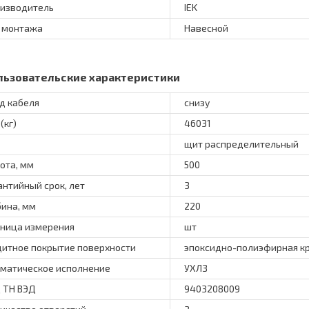
изводитель
IEK
 монтажа
Навесной
льзовательские характеристики
д кабеля
снизу
(кг)
46031
щит распределительный
ота, мм
500
антийный срок, лет
3
бина, мм
220
ница измерения
шт
итное покрытие поверхности
эпоксидно-полиэфирная к
матическое исполнение
УХЛЗ
 ТН ВЭД
9403208009