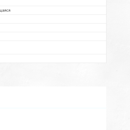
щаяся