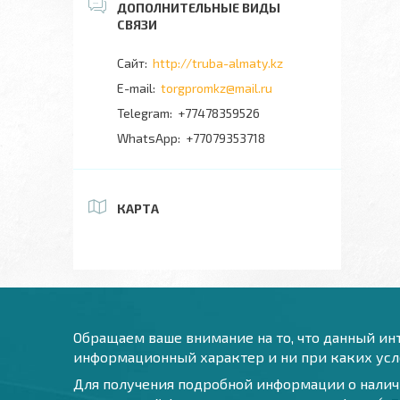
http://truba-almaty.kz
torgpromkz@mail.ru
+77478359526
+77079353718
КАРТА
Обращаем ваше внимание на то, что данный инт
информационный характер и ни при каких усло
Для получения подробной информации о наличи