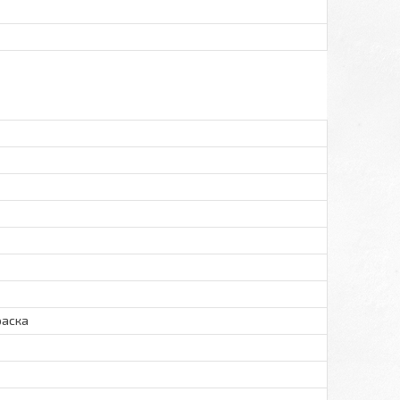
раска