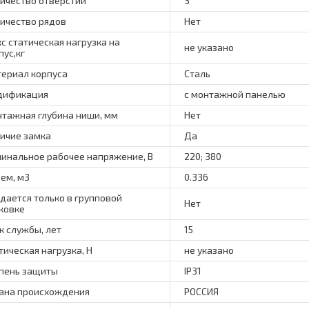
ичество отверстий
3
ичество рядов
Нет
с статическая нагрузка на
не указано
пус,кг
ериал корпуса
Сталь
дификация
с монтажной панелью
тажная глубина ниши, мм
Нет
ичие замка
Да
инальное рабочее напряжение, В
220; 380
ем, м3
0.336
дается только в групповой
Нет
ковке
к службы, лет
15
тическая нагрузка, Н
не указано
пень защиты
IP31
ана происхождения
РОССИЯ