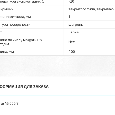
пература эксплуатации, С
-20
 крышки
закрытого типа; закрываю
щина металла, мм
1
тура поверхности
шагрень
т
Серый
ина по числу модульных
Нет
ст,мм
ина, мм
400
ФОРМАЦИЯ ДЛЯ ЗАКАЗА
а:
45 006 ₸