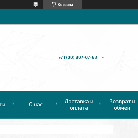
Корзина
+7 (700) 807-07-63
Доставка и
Возврат и
ты
О нас
оплата
обмен