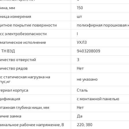
бина, мм
150
ница измерения
шт
итное покрытие поверхности
полиэфирная порошковая 
сс электробезопасности
I
матическое исполнение
УХЛЗ
 ТН ВЭД
9403208009
ичество отверстий
3
ичество рядов
Нет
с статическая нагрузка на
не указано
пус,кг
ериал корпуса
Сталь
дификация
с монтажной панелью
тажная глубина ниши, мм
Нет
ичие замка
Да
инальное рабочее напряжение, В
220; 380