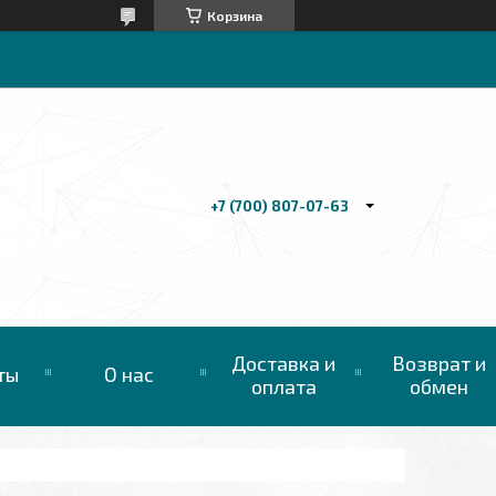
Корзина
+7 (700) 807-07-63
Доставка и
Возврат и
ты
О нас
оплата
обмен