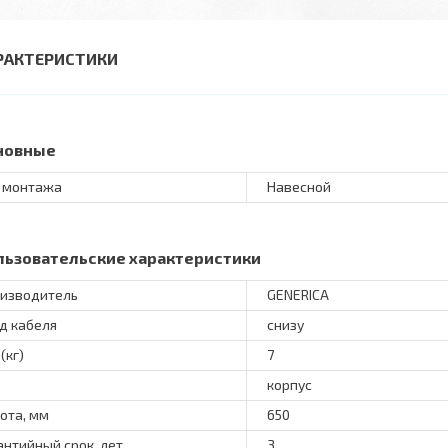
РАКТЕРИСТИКИ
новные
 монтажа
Навесной
льзовательские характеристики
изводитель
GENERICA
д кабеля
снизу
(кг)
7
корпус
ота, мм
650
антийный срок, лет
3