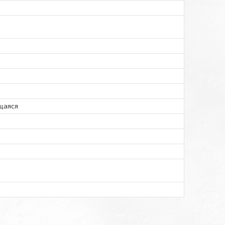
щаяся