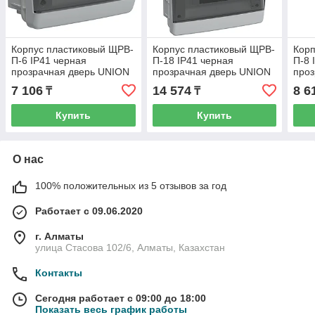
Корпус пластиковый ЩРВ-
Корпус пластиковый ЩРВ-
Корп
П-6 IP41 черная
П-18 IP41 черная
П-8 
прозрачная дверь UNION
прозрачная дверь UNION
проз
Compact ИЭК
Compact ИЭК
Com
7 106
14 574
8 6
₸
₸
Купить
Купить
О нас
100% положительных из 5 отзывов за год
Работает с 09.06.2020
г. Алматы
улица Стасова 102/6, Алматы, Казахстан
Контакты
Сегодня работает с 09:00 до 18:00
Показать весь график работы