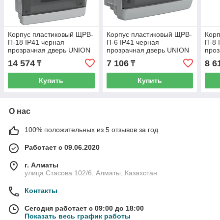
Корпус пластиковый ЩРВ-
Корпус пластиковый ЩРВ-
Корп
П-18 IP41 черная
П-6 IP41 черная
П-8 
прозрачная дверь UNION
прозрачная дверь UNION
проз
Compact ИЭК
Compact ИЭК
Com
14 574
7 106
8 6
₸
₸
Купить
Купить
О нас
100% положительных из 5 отзывов за год
Работает с 09.06.2020
г. Алматы
улица Стасова 102/6, Алматы, Казахстан
Контакты
Сегодня работает с 09:00 до 18:00
Показать весь график работы