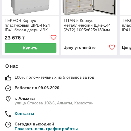
TEKFOR Корпус
TITAN 5 Корпус
TEK
пластиковый ЩРВ-П-24
металлический ЩРв-144
пла
IP41 белая дверь ИЭК
(2х72) 1005х625х130мм
IP41
IP31 серый (одна дверь)
23 676
₸
IEK
Цену уточняйте
Цен
Купить
О нас
100% положительных из 5 отзывов за год
Работает с 09.06.2020
г. Алматы
улица Стасова 102/6, Алматы, Казахстан
Контакты
Сегодня выходной
Показать весь график работы