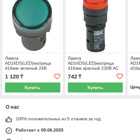
Лампа
Лампа
Лам
AD16DS(LED)матрица
AD16DS(LED)матрица
AD1
d16мм зеленый 24В
d16мм красный 230В AC
d16
AC/DC ИЭК
ИЭК
ИЭК
1 120
742
₸
₸
Цен
Купить
Купить
О нас
100% положительных из 5 отзывов за год
Работает с 09.06.2020