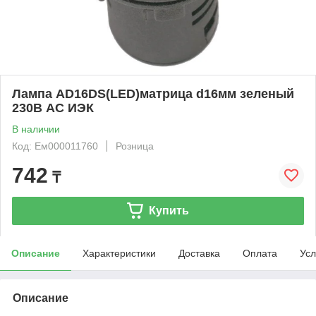
Лампа AD16DS(LED)матрица d16мм зеленый
230В AC ИЭК
В наличии
Код: Ем000011760
Розница
742
₸
Купить
Описание
Характеристики
Доставка
Оплата
Усл
Описание