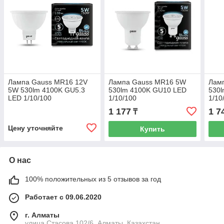
Лампа Gauss MR16 12V
Лампа Gauss MR16 5W
Лам
5W 530lm 4100K GU5.3
530lm 4100K GU10 LED
530l
LED 1/10/100
1/10/100
1/10
1 177
1 7
₸
Цену уточняйте
Купить
О нас
100% положительных из 5 отзывов за год
Работает с 09.06.2020
г. Алматы
улица Стасова 102/6, Алматы, Казахстан