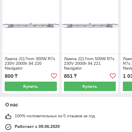
Лампа J117mm 300W R7s
Лампа J117mm 500W R7s
Лам
230V 2000h 94 220
230V 2000h 94 221
R7s 
Navigator
Navigator
Navi
800
851
1 0
₸
₸
Купить
Купить
О нас
100% положительных из 5 отзывов за год
Работает с 09.06.2020