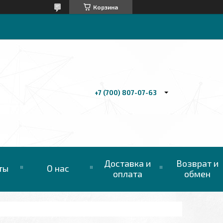
Корзина
+7 (700) 807-07-63
Доставка и
Возврат и
ты
О нас
оплата
обмен