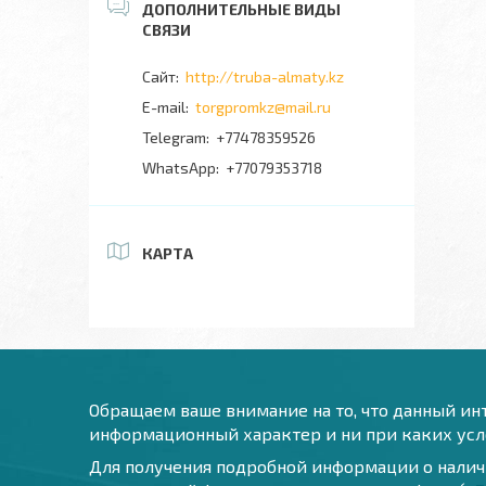
http://truba-almaty.kz
torgpromkz@mail.ru
+77478359526
+77079353718
КАРТА
Обращаем ваше внимание на то, что данный инт
информационный характер и ни при каких усло
Для получения подробной информации о наличи