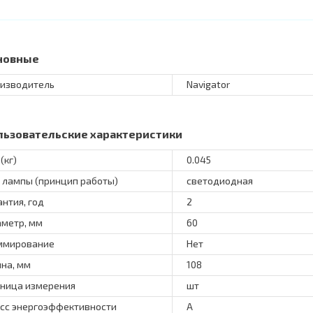
новные
изводитель
Navigator
льзовательские характеристики
(кг)
0.045
 лампы (принцип работы)
светодиодная
антия, год
2
метр, мм
60
ммирование
Нет
на, мм
108
ница измерения
шт
сс энергоэффективности
A