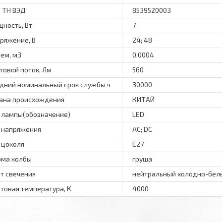
 ТН ВЭД
8539520003
ность, Вт
7
ряжение, В
24; 48
ем, м3
0.0004
товой поток, Лм
560
дний номинальный срок службы ч
30000
ана происхождения
КИТАЙ
 лампы(обозначение)
LED
 напряжения
АС; DC
 цоколя
E27
ма колбы
груша
т свечения
нейтральный холодно-бел
товая температура, К
4000