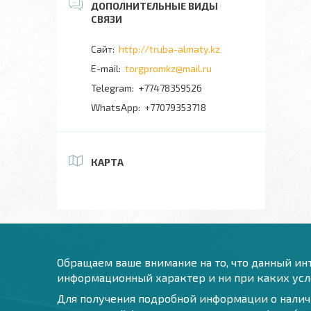
http://truba-almaty.kz
torgpromkz@mail.ru
+77478359526
+77079353718
КАРТА
Обращаем ваше внимание на то, что данный инт
информационный характер и ни при каких усло
Для получения подробной информации о наличи