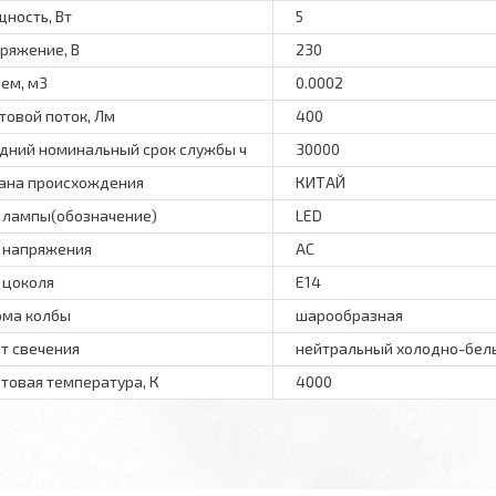
ность, Вт
5
ряжение, В
230
ем, м3
0.0002
товой поток, Лм
400
дний номинальный срок службы ч
30000
ана происхождения
КИТАЙ
 лампы(обозначение)
LED
 напряжения
АС
 цоколя
E14
ма колбы
шарообразная
т свечения
нейтральный холодно-бел
товая температура, К
4000