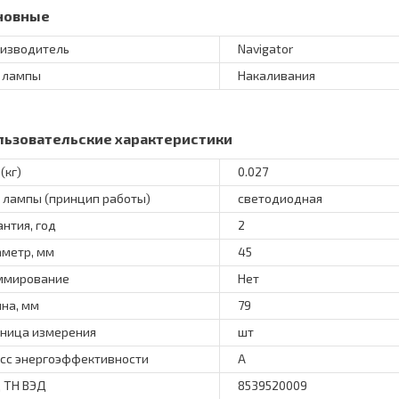
новные
изводитель
Navigator
 лампы
Накаливания
льзовательские характеристики
(кг)
0.027
 лампы (принцип работы)
светодиодная
антия, год
2
метр, мм
45
ммирование
Нет
на, мм
79
ница измерения
шт
сс энергоэффективности
A
 ТН ВЭД
8539520009