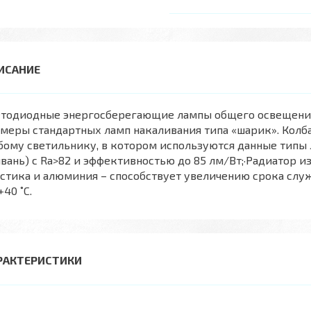
етодиодные энергосберегающие лампы общего освещения 
меры стандартных ламп накаливания типа «шарик». Колба
ому светильнику, в котором используются данные типы л
вань) с Ra>82 и эффективностью до 85 лм/Вт;·Радиатор и
стика и алюминия – способствует увеличению срока служ
+40 ˚С.
РАКТЕРИСТИКИ