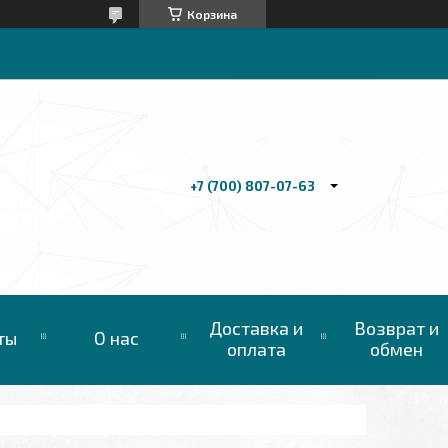
Корзина
+7 (700) 807-07-63
Доставка и
Возврат и
ты
О нас
оплата
обмен