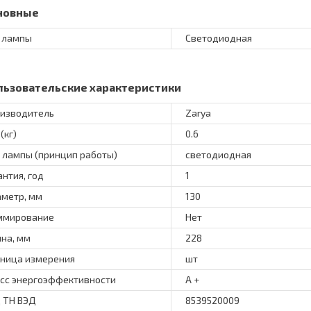
новные
 лампы
Светодиодная
льзовательские характеристики
изводитель
Zarya
(кг)
0.6
 лампы (принцип работы)
светодиодная
антия, год
1
метр, мм
130
ммирование
Нет
на, мм
228
ница измерения
шт
сс энергоэффективности
A +
 ТН ВЭД
8539520009