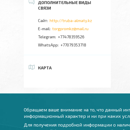
http://truba-almaty.kz
torgpromkz@mail.ru
+77478359526
+77079353718
КАРТА
Обращаем ваше внимание на то, что данный инт
информационный характер и ни при каких усло
Для получения подробной информации о наличи