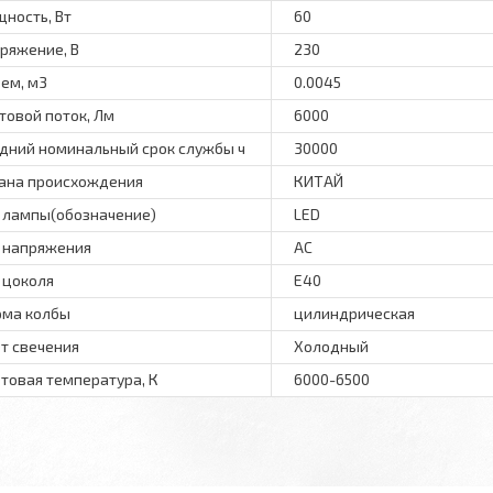
ность, Вт
60
ряжение, В
230
ем, м3
0.0045
товой поток, Лм
6000
дний номинальный срок службы ч
30000
ана происхождения
КИТАЙ
 лампы(обозначение)
LED
 напряжения
АС
 цоколя
E40
ма колбы
цилиндрическая
т свечения
Холодный
товая температура, К
6000-6500