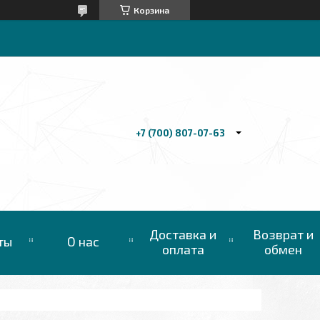
Корзина
+7 (700) 807-07-63
Доставка и
Возврат и
ты
О нас
оплата
обмен