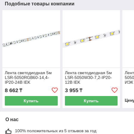
Подобные товары компании
Лента светодиодная 5м
Лента светодиодная 5м
Лент
LSR-5050RGB60-14,4-
LSR-5050W30-7,2-IP20-
505
IP20-24В IEK
12В IEK
ИЭК
8 662
3 955
₸
₸
Цен
Купить
Купить
О нас
100% положительных из 5 отзывов за год