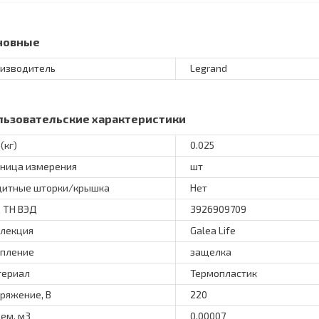
новные
изводитель
Legrand
льзовательские характеристики
(кг)
0.025
ница измерения
шт
итные шторки/крышка
Нет
 ТН ВЭД
3926909709
лекция
Galea Life
пление
защелка
териал
Термопластик
ряжение, В
220
ем, м3
0.00007