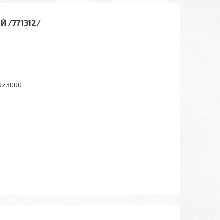
 /771312/
023000