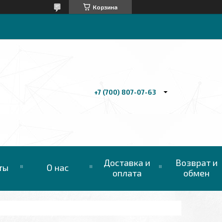
Корзина
+7 (700) 807-07-63
Доставка и
Возврат и
ты
О нас
оплата
обмен