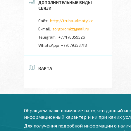
http://truba-almaty.kz
torgpromkz@mail.ru
+77478359526
+77079353718
КАРТА
Обращаем ваше внимание на то, что данный инт
информационный характер и ни при каких усло
Для получения подробной информации о наличи