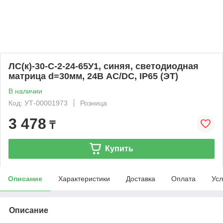
ЛС(к)-30-С-2-24-65У1, синяя, светодиодная
матрица d=30мм, 24В AC/DC, IP65 (ЭТ)
В наличии
Код: УТ-00001973
Розница
3 478
₸
Купить
Описание
Характеристики
Доставка
Оплата
Усл
Описание