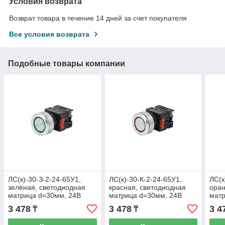
Условия возврата
Возврат товара в течение 14 дней за счет покупателя
Все условия возврата
Подобные товары компании
ЛС(к)-30-З-2-24-65У1,
ЛС(к)-30-К-2-24-65У1,
ЛС(к
зелёная, светодиодная
красная, светодиодная
оран
матрица d=30мм, 24В
матрица d=30мм, 24В
матр
AC/DC, IP65 (ЭТ)
AC/DC, IP65 (ЭТ)
AC/D
3 478
3 478
3 4
₸
₸