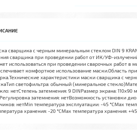
ска сварщика с черным минеральным стеклом DIN 9 KRAN
ния сварщика при проведении работ от ИК/УФ-излучений,
ет использоваться при проведении сварочных работ в 
еспечивает комфортное использование маски.Область п
арка.Технические характеристики маски сварщика с чер
скаТип светофильтра: обычный (минеральное стекло)Мат
кло: нетСтепень затемнения: 9 DINРазмер экрана: 110х90
егулировка затемнения: нетВозможность установки дио
чиков: нетMin температура эксплуатации: -45 °СМах темп
пература хранения: -20 °СМах температура хранения: +45