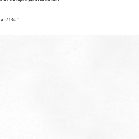
а:
7 134 ₸