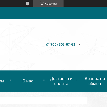
Корзина
+7 (700) 807-07-63
Доставка и
Возврат и
ты
О нас
оплата
обмен