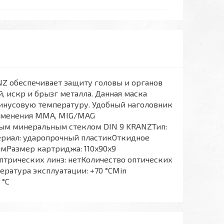
Z обеспечивает защиту головы и органов
 искр и брызг металла. Данная маска
минусовую температуру. Удобный наголовник
рименения MMA, MIG/MAG
ным минеральным стеклом DIN 9 KRANZТип:
ериал: ударопрочный пластикОткидное
 ммРазмер картриджа: 110x90x9
птрических линз: нетКоличество оптических
ература эксплуатации: +70 °СMin
 °С