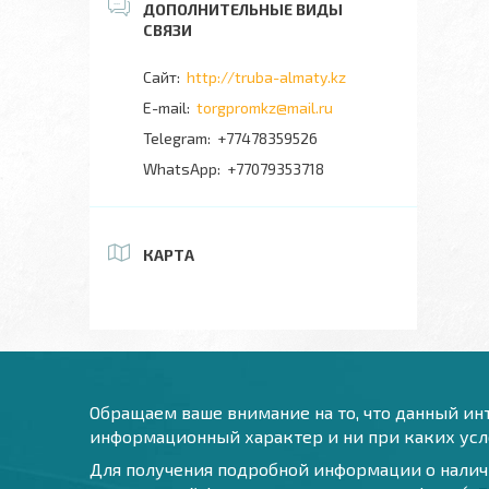
http://truba-almaty.kz
torgpromkz@mail.ru
+77478359526
+77079353718
КАРТА
Обращаем ваше внимание на то, что данный инт
информационный характер и ни при каких усло
Для получения подробной информации о наличи