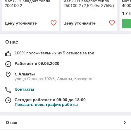
мат СТН Квадрат тепла
мат СТН Квадрат тепла
мат 
200100.2
250100.2 (2,5*1,0м-375Вт)
4000
(2,0*1,0м-300Вт), 150Вт/
150Вт/кв.м.
(4,0
17 
кв.м
кв.м
Цену уточняйте
Цену уточняйте
О нас
100% положительных из 5 отзывов за год
Работает с 09.06.2020
г. Алматы
улица Стасова 102/6, Алматы, Казахстан
Контакты
Сегодня работает с 09:00 до 18:00
Показать весь график работы
О нас