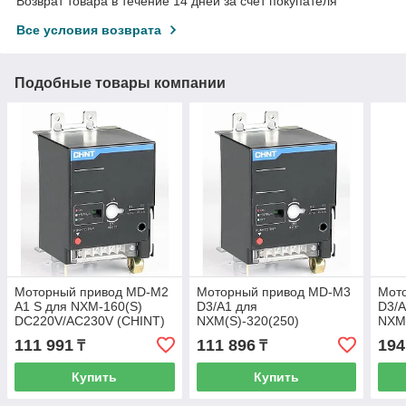
Возврат товара в течение 14 дней за счет покупателя
Все условия возврата
Подобные товары компании
Моторный привод MD-M2
Моторный привод MD-M3
Мот
A1 S для NXM-160(S)
D3/A1 для
D3/A
DC220V/AC230V (CHINT)
NXM(S)-320(250)
NXM(
946905
DC220B/AC230В (R)
DC2
111 991
111 896
194
₸
₸
(CHINT) 331267
946
Купить
Купить