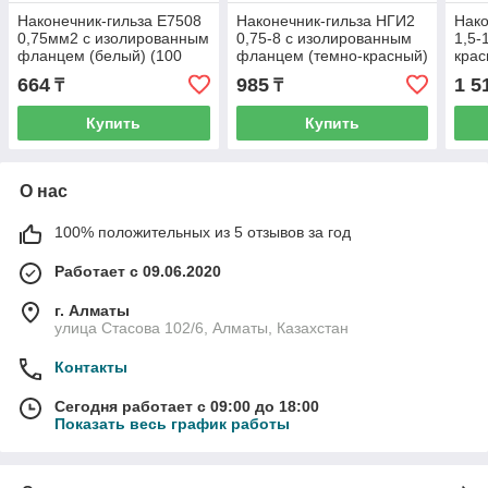
Наконечник-гильза Е7508
Наконечник-гильза НГИ2
Нако
0,75мм2 с изолированным
0,75-8 с изолированным
1,5-
фланцем (белый) (100
фланцем (темно-красный)
крас
шт) ИЭК
(100 шт) ИЭК
664
985
1 5
₸
₸
Купить
Купить
О нас
100% положительных из 5 отзывов за год
Работает с 09.06.2020
г. Алматы
улица Стасова 102/6, Алматы, Казахстан
Контакты
Сегодня работает с 09:00 до 18:00
Показать весь график работы