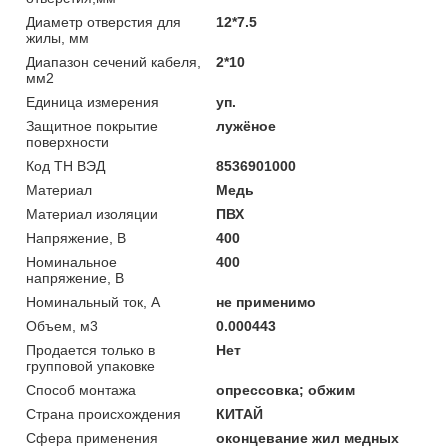
Диаметр отверстия для
12*7.5
жилы, мм
Диапазон сечений кабеля,
2*10
мм2
Единица измерения
уп.
Защитное покрытие
лужёное
поверхности
Код ТН ВЭД
8536901000
Материал
Медь
Материал изоляции
ПВХ
Напряжение, В
400
Номинальное
400
напряжение, В
Номинальный ток, А
не применимо
Объем, м3
0.000443
Продается только в
Нет
групповой упаковке
Способ монтажа
опрессовка; обжим
Страна происхождения
КИТАЙ
Сфера применения
оконцевание жил медных