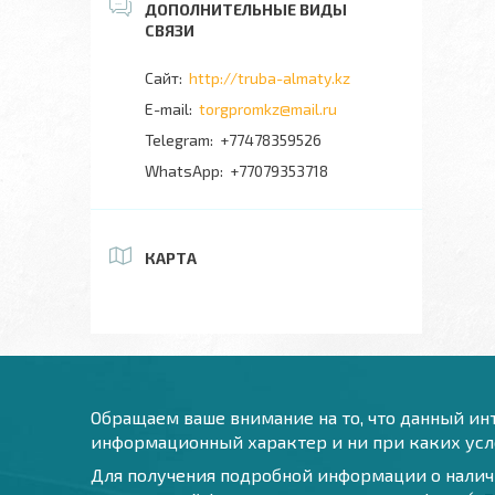
http://truba-almaty.kz
torgpromkz@mail.ru
+77478359526
+77079353718
КАРТА
Обращаем ваше внимание на то, что данный инт
информационный характер и ни при каких усло
Для получения подробной информации о наличи