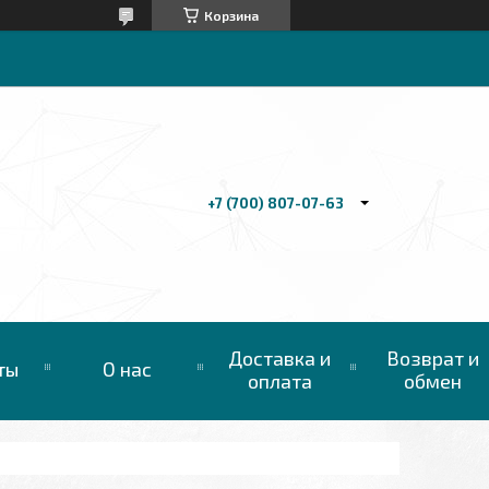
Корзина
+7 (700) 807-07-63
Доставка и
Возврат и
ты
О нас
оплата
обмен