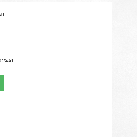
NT
025441