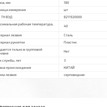
на, мм
180
ница измерения
шт
 ТН ВЭД
8211920000
симальная рабочая температура,
40
ериал лезвия
Сталь
ериал рукоятки
Пластик
дается только в групповой
Нет
ковке
к службы, лет
3
ана происхождения
КИТАЙ
ма лезвия
серповидная