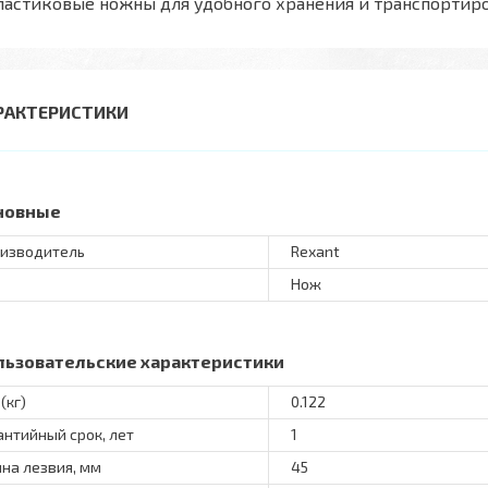
ластиковые ножны для удобного хранения и транспортир
РАКТЕРИСТИКИ
новные
изводитель
Rexant
Нож
льзовательские характеристики
(кг)
0.122
антийный срок, лет
1
на лезвия, мм
45