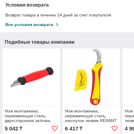
Условия возврата
Возврат товара в течение 14 дней за счет покупателя
Все условия возврата
Подобные товары компании
Нож монтажника,
Нож монтажника,
Нож 
нержавеющая сталь,
нержавеющая сталь,
нер
двухсторонняя заточка,
изогнутое лезвие REXANT
лез
лезвие 33 мм REXANT
5 042
6 417
4 9
₸
₸