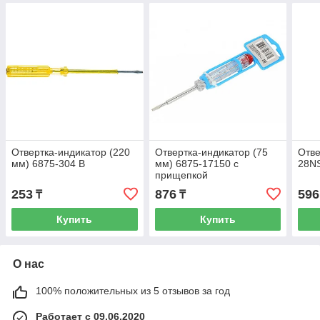
Отвертка-индикатор (220
Отвертка-индикатор (75
Отве
мм) 6875-304 В
мм) 6875-17150 с
28N
прищепкой
253
876
596
₸
₸
Купить
Купить
О нас
100% положительных из 5 отзывов за год
Работает с 09.06.2020