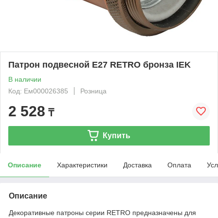
Патрон подвесной Е27 RETRO бронза IEK
В наличии
Код: Ем000026385
Розница
2 528
₸
Купить
Описание
Характеристики
Доставка
Оплата
Усл
Описание
Декоративные патроны серии RETRO предназначены для