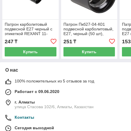
Патрон карболитовый
Патрон Пкб27-04-К01
Патр
подвесной Е27 черный с
подвесной карболитовый,
подв
этикеткой REXANT 11-
Е27, черный (50 шт),
Е27 
8815
стикер на изделии, ИЭК
изд
247
251
153
₸
₸
Купить
Купить
О нас
100% положительных из 5 отзывов за год
Работает с 09.06.2020
г. Алматы
улица Стасова 102/6, Алматы, Казахстан
Контакты
Сегодня выходной