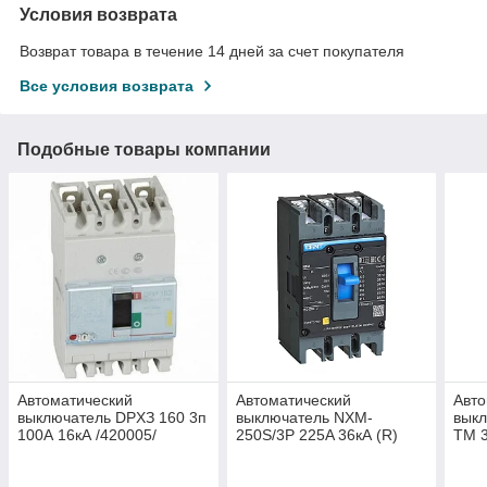
Условия возврата
Возврат товара в течение 14 дней за счет покупателя
Все условия возврата
Подобные товары компании
Автоматический
Автоматический
Авто
выключатель DPХЗ 160 3п
выключатель NXM-
вык
100А 16кА /420005/
250S/3Р 225A 36кА (R)
TM 3
(CHINT) 131368
рег
тер