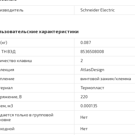
изводитель
Schneider Electric
льзовательские характеристики
(кг)
0.087
 ТН ВЭД
8536508008
ичество клавиш
2
лекция
AtlasDesign
пление
винтовой зажим/клемма
териал
Термопласт
ряжение, В
220
ем, м3
0.000135
дается только в групповой
Нет
ковке
ходной
Нет