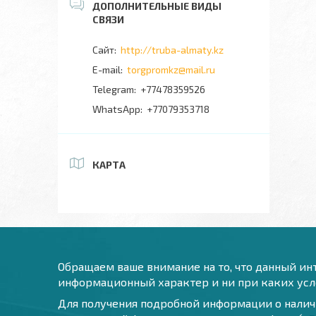
http://truba-almaty.kz
torgpromkz@mail.ru
+77478359526
+77079353718
КАРТА
Обращаем ваше внимание на то, что данный инт
информационный характер и ни при каких усло
Для получения подробной информации о наличи