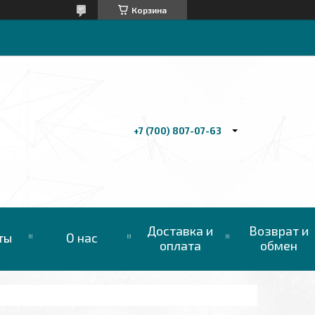
Корзина
+7 (700) 807-07-63
Доставка и
Возврат и
ты
О нас
оплата
обмен