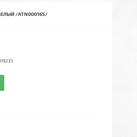
БЕЛЫЙ /ATN000165/
018233