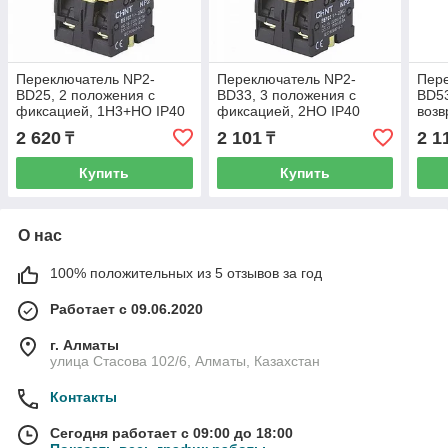
Переключатель NP2-
Переключатель NP2-
Пер
BD25, 2 положения с
BD33, 3 положения с
BD53
фиксацией, 1Н3+НО IP40
фиксацией, 2НО IP40
возв
(CHINT) 573981
(CHINT) 574849
(CHI
2 620
2 101
2 1
₸
₸
Купить
Купить
О нас
100% положительных из 5 отзывов за год
Работает с 09.06.2020
г. Алматы
улица Стасова 102/6, Алматы, Казахстан
Контакты
Сегодня работает с 09:00 до 18:00