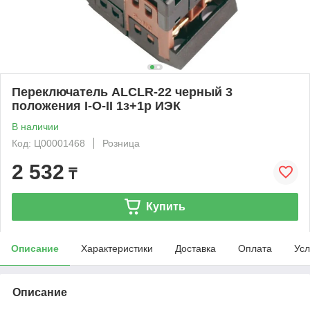
Переключатель АLСLR-22 черный 3
положения I-O-II 1з+1р ИЭК
В наличии
Код: Ц00001468
Розница
2 532
₸
Купить
Описание
Характеристики
Доставка
Оплата
Усл
Описание