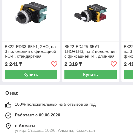
ВК22-ED33-65У1, 2НО, на
ВК22-EDJ25-65У1,
ВК22
3 положения с фиксацией
1НО+1НЗ, на 2 положения
на 3
I-O-II, стандартная
с фиксацией I-II, длинная
фикс
рукоятка, d22мм, IP65
рукоятка, d22мм, IP65
руко
2 241
2 319
2 4
₸
₸
(ЭТ)
(ЭТ)
(ЭТ)
Купить
Купить
О нас
100% положительных из 5 отзывов за год
Работает с 09.06.2020
г. Алматы
улица Стасова 102/6, Алматы, Казахстан