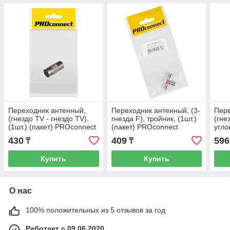
Переходник антенный,
Переходник антенный, (3-
Пере
(гнездо TV - гнездо TV),
гнезда F), тройник, (1шт.)
(гне
(1шт.) (пакет) PROconnect
(пакет) PROconnect
угло
PRO
430
409
596
₸
₸
Купить
Купить
О нас
100% положительных из 5 отзывов за год
Работает с 09.06.2020