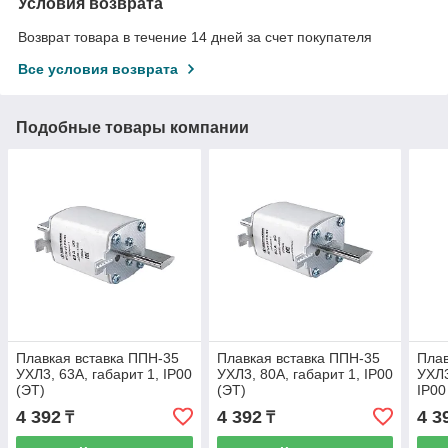
Условия возврата
Возврат товара в течение 14 дней за счет покупателя
Все условия возврата
Подобные товары компании
Плавкая вставка ППН-35
Плавкая вставка ППН-35
Плав
УХЛ3, 63А, габарит 1, IP00
УХЛ3, 80А, габарит 1, IP00
УХЛ3
(ЭТ)
(ЭТ)
IP00
4 392
4 392
4 3
₸
₸