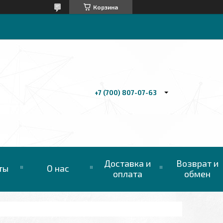
Корзина
+7 (700) 807-07-63
Доставка и
Возврат и
ты
О нас
оплата
обмен