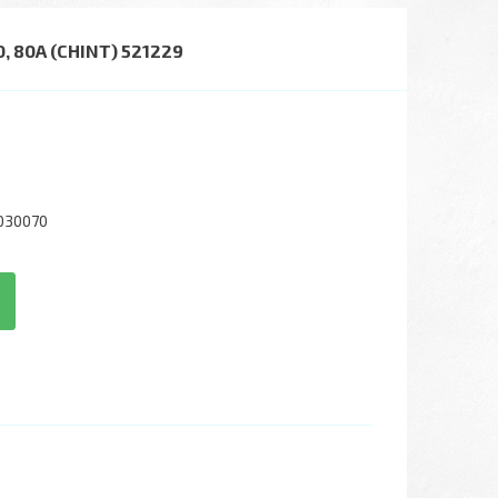
 80А (CHINT) 521229
030070