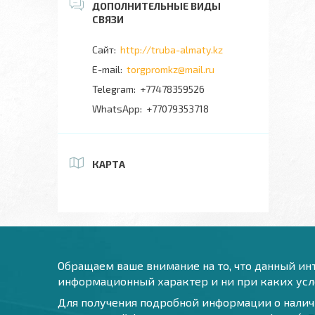
http://truba-almaty.kz
torgpromkz@mail.ru
+77478359526
+77079353718
КАРТА
Обращаем ваше внимание на то, что данный инт
информационный характер и ни при каких усло
Для получения подробной информации о наличи