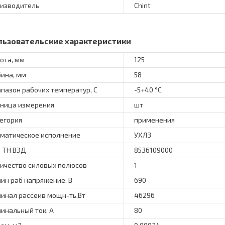
изводитель
Chint
льзовательские характеристики
ота, мм
125
бина, мм
58
пазон рабочих температур, С
-5+40 °C
ница измерения
шт
егория
применения
матическое исполнение
УХЛ3
 ТН ВЭД
8536109000
ичество силовых полюсов
1
ин раб напряжение, В
690
инал рассеив мощн-ть,Вт
46296
инальный ток, А
80