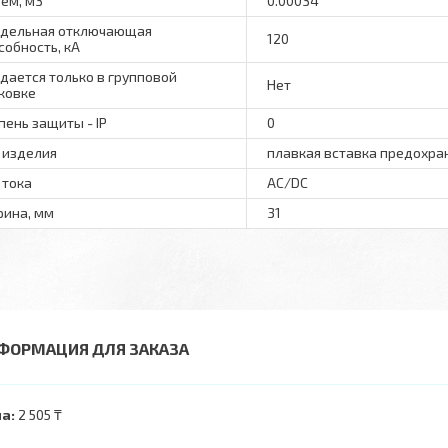
ем, м3
0.00034
дельная отключающая
120
собность, кA
дается только в групповой
Нет
ковке
пень защиты - IP
0
 изделия
плавкая вставка предохра
 тока
AC/DC
ина, мм
31
ФОРМАЦИЯ ДЛЯ ЗАКАЗА
а:
2 505 ₸