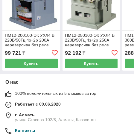
ПМ12-200100-ЭК УХЛ4 В
ПМ12-250100-ЭК УХЛ4 В
ПМ1
220В/50Гц 4з+2р 200А
220В/50Гц 4з+2р 250А
380В
нереверсивн без реле
нереверсивн без реле
реве
IP00 пускатель
IP00 пускатель
IP00
99 721
92 192
288
₸
₸
электромагнитный (ЭТ)
электромагнитный (ЭТ)
элек
Купить
Купить
О нас
100% положительных из 5 отзывов за год
Работает с 09.06.2020
г. Алматы
улица Стасова 102/6, Алматы, Казахстан
Контакты