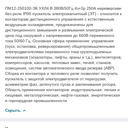
ПМ12-250100-ЭК УХЛ4 В 380В/50Гц 4з+2р 250А нереверсивн
без реле IP00 пускатель электромагнитный (ЭТ) - относится к
контакторам дистанционного управления с естественным
воздушным охлаждением, предназначены для
дистанционного замыкания и размыкания электрической
цепи под нагрузкой c напряжением до 660В переменного
тока 50/60 Гц. Основная сфера применения: управления
(пуск, остановка, реверсирования) общепромышленными
электродвигателями переменного тока грузоподъемных
механизмов (эскалаторы, лифты, краны и т.д.), вентиляторов,
компрессоров, насосов, тепловых завес, печей, станков,
освещения, систем автоматического ввода резерва (АВР).
Сборка из контактора и теплового реле позволяет получить
пускатель с защитой электродвигателя от перегрузки,
асимметрии фаз, затянутого пуска и заклинивания ротора.
Область применения контакторов: индустриальная; легкая и
пищевая; металлургическая; нефте-газовая; энергетическая
и горнорудная промышленности
Скрыть