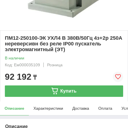
ПМ12-250100-ЭК УХЛ4 В 380В/50Гц 4з+2р 250А
нереверсивн без реле IP00 пускатель
электромагнитный (ЭТ)
В наличии
Код: Ем000035109
Розница
92 192
₸
Купить
Описание
Характеристики
Доставка
Оплата
Усл
Описание