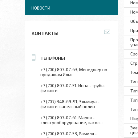
Ном
НОВОСТИ
Ном
Объ
При
КОНТАКТЫ
Про
упа
Сро
Стр
+7 (700) 807-07-63
Менеджер по
Тем
продажам Илья
Тип
+7 (700) 807-07-51
Инна - трубы,
фитинги
Тип
Тип
+7 (707) 348-69-91
Эльмира -
фитинги, капельный полив
Тип
+7 (700) 807-07-61
Мария -
Шир
электрооборудование, насосы
Эле
цик
+7 (700) 807-07-53
Рамиля -