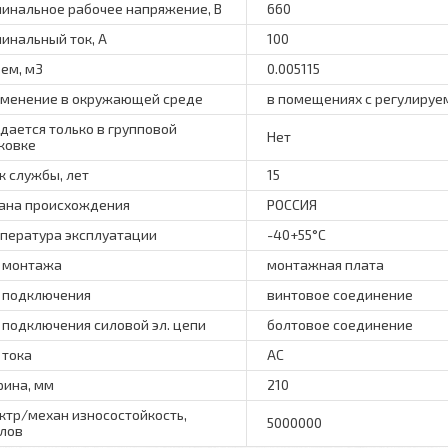
инальное рабочее напряжение, В
660
инальный ток, А
100
ем, м3
0.005115
менение в окружающей среде
в помещениях с регулиру
дается только в групповой
Нет
ковке
к службы, лет
15
ана происхождения
РОССИЯ
пература эксплуатации
-40+55°C
 монтажа
монтажная плата
 подключения
винтовое соединение
 подключения силовой эл. цепи
болтовое соединение
 тока
AC
ина, мм
210
ктр/механ износостойкость,
5000000
лов