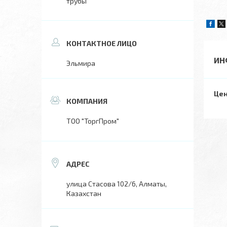
трубы
ИН
Эльмира
Цен
ТОО "ТоргПром"
улица Стасова 102/6, Алматы,
Казахстан