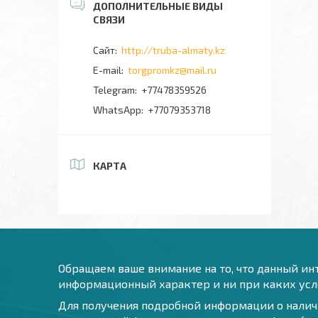
http://truba-almaty.kz
torgpromkz@mail.ru
+77478359526
+77079353718
КАРТА
Обращаем ваше внимание на то, что данный инт
информационный характер и ни при каких усло
Для получения подробной информации о наличи