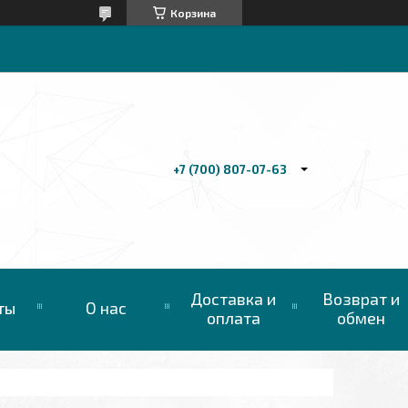
Корзина
+7 (700) 807-07-63
Доставка и
Возврат и
ты
О нас
оплата
обмен