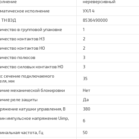
олнение
нереверсивный
матическое исполнение
УХЛ 4
 ТН ВЭД
8536490000
ичество в групповой упаковке
1
ичество контактов НЗ
2
ичество контактов НО
2
ичество полюсов
3
ичество силовых контактов НО
3
с сечение подключаемого
35
еля, мм
ичие механической блокировки
Нет
ичие реле защиты
Да
ряжение катушки управления, В
380
ин импульсное напряжение Uimp,
6
инальная частота, Гц
50