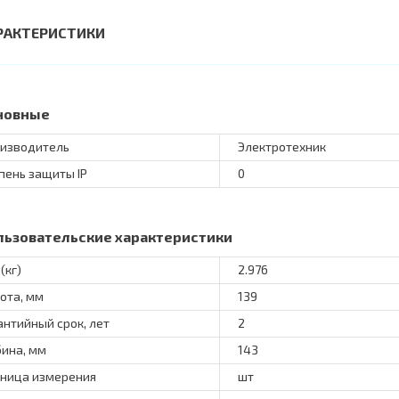
РАКТЕРИСТИКИ
новные
изводитель
Электротехник
пень защиты IP
0
льзовательские характеристики
(кг)
2.976
ота, мм
139
антийный срок, лет
2
бина, мм
143
ница измерения
шт