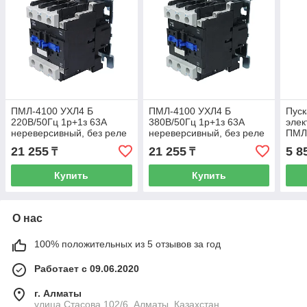
ПМЛ-4100 УХЛ4 Б
ПМЛ-4100 УХЛ4 Б
Пуск
220В/50Гц 1р+1з 63А
380В/50Гц 1р+1з 63А
элек
нереверсивный, без реле
нереверсивный, без реле
ПМЛ-
IP00 пускатель
IP00 пускатель
220В
21 255
21 255
5 8
₸
₸
электромагнитный (ЭТ)
электромагнитный (ЭТ)
нере
IP00
Купить
Купить
О нас
100% положительных из 5 отзывов за год
Работает с 09.06.2020
г. Алматы
улица Стасова 102/6, Алматы, Казахстан