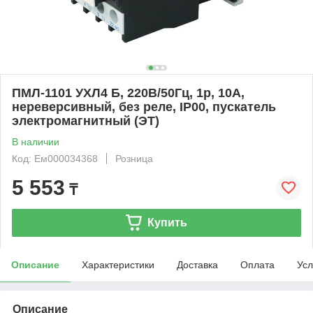
ПМЛ-1101 УХЛ4 Б, 220В/50Гц, 1р, 10А,
нереверсивный, без реле, IP00, пускатель
электромагнитный (ЭТ)
В наличии
Код: Ем000034368
Розница
5 553
₸
Купить
Описание
Характеристики
Доставка
Оплата
Усл
Описание