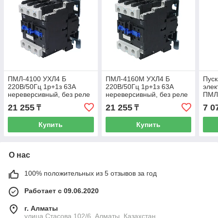
ПМЛ-4100 УХЛ4 Б
ПМЛ-4160М УХЛ4 Б
Пуск
220В/50Гц 1р+1з 63А
220В/50Гц 1р+1з 63А
элек
нереверсивный, без реле
нереверсивный, без реле
ПМЛ
IP00 пускатель
IP20 пускатель
220В
21 255
21 255
7 0
₸
₸
электромагнитный (ЭТ)
электромагнитный (ЭТ)
нере
IP20
Купить
Купить
О нас
100% положительных из 5 отзывов за год
Работает с 09.06.2020
г. Алматы
улица Стасова 102/6, Алматы, Казахстан