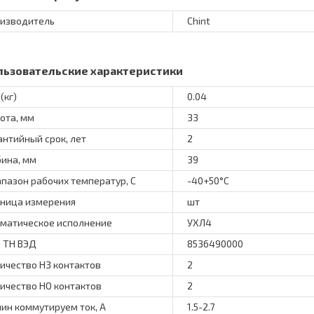
изводитель
Chint
льзовательские характеристики
(кг)
0.04
ота, мм
33
антийный срок, лет
2
бина, мм
39
пазон рабочих температур, С
-40+50°C
ница измерения
шт
матическое исполнение
УХЛ4
 ТН ВЭД
8536490000
ичество НЗ контактов
2
ичество НО контактов
2
ин коммутируем ток, А
1.5-2.7