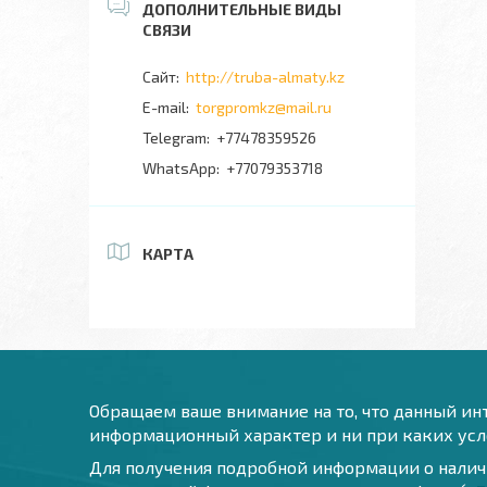
http://truba-almaty.kz
torgpromkz@mail.ru
+77478359526
+77079353718
КАРТА
Обращаем ваше внимание на то, что данный инт
информационный характер и ни при каких усло
Для получения подробной информации о наличи