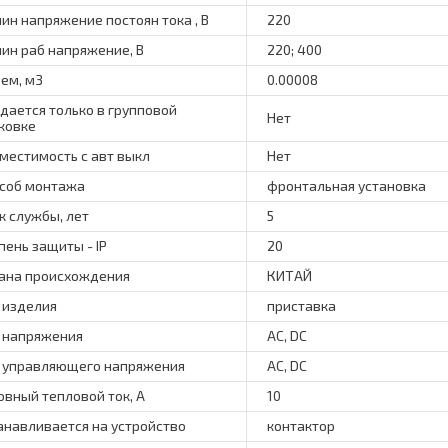
ин напряжение постоян тока , В
220
ин раб напряжение, В
220; 400
ем, м3
0.00008
дается только в групповой
Нет
ковке
местимость с авт выкл
Нет
соб монтажа
фронтальная установка
к службы, лет
5
пень защиты - IP
20
ана происхождения
КИТАЙ
 изделия
приставка
 напряжения
AC, DC
 управляющего напряжения
AC, DC
овный тепловой ток, А
10
анавливается на устройство
контактор