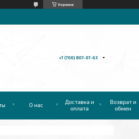
Корзина
+7 (700) 807-07-63
Доставка и
Возврат и
ты
О нас
оплата
обмен