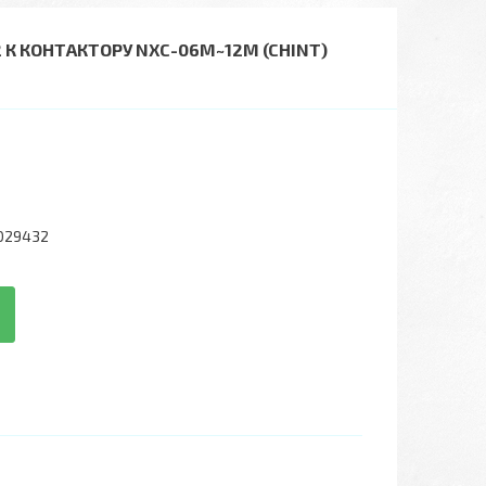
К КОНТАКТОРУ NXC-06M~12M (CHINT)
029432