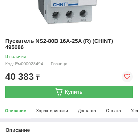
Пускатель NS2-80B 16A-25A (R) (CHINT)
495086
В наличии
Код: Ем000028494
Розница
40 383
₸
Купить
Описание
Характеристики
Доставка
Оплата
Усл
Описание