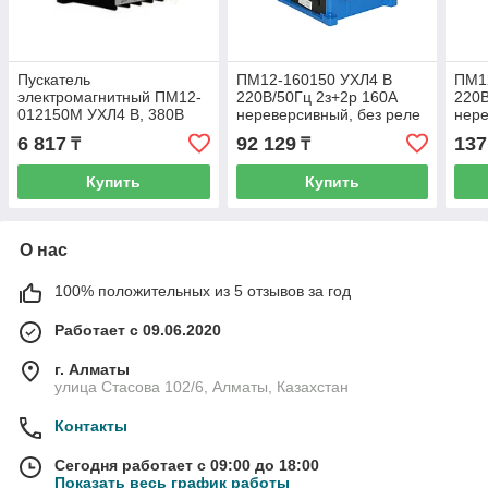
Пускатель
ПМ12-160150 УХЛ4 В
ПМ1
электромагнитный ПМ12-
220В/50Гц 2з+2р 160А
220В
012150М УХЛ4 В, 380В
нереверсивный, без реле
нере
АС, 1з, 12А,
IP20 пускатель
IP20
6 817
92 129
137
₸
₸
нереверсивный, без реле,
электромагнитный (ЭТ)
элек
IP20, (ЭТ)
Купить
Купить
О нас
100% положительных из 5 отзывов за год
Работает с 09.06.2020
г. Алматы
улица Стасова 102/6, Алматы, Казахстан
Контакты
Сегодня работает с 09:00 до 18:00
Показать весь график работы