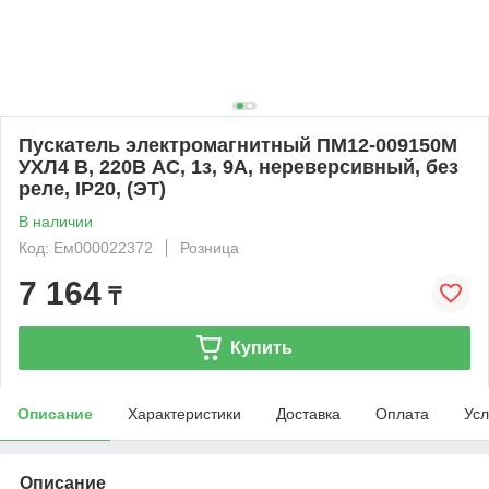
Пускатель электромагнитный ПМ12-009150М
УХЛ4 В, 220В АС, 1з, 9А, нереверсивный, без
реле, IP20, (ЭТ)
В наличии
Код: Ем000022372
Розница
7 164
₸
Купить
Описание
Характеристики
Доставка
Оплата
Усл
Описание