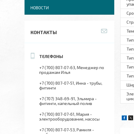
упа
НОВОСТИ
Сро
Стр
Тем
КОНТАКТЫ
Тип
Тип
Тип
Тип
+7 (700) 807-07-63
Менеджер по
продажам Илья
Тип
+7 (700) 807-07-51
Инна - трубы,
Шир
фитинги
Эле
+7 (707) 348-69-91
Эльмира -
цик
фитинги, капельный полив
+7 (700) 807-07-61
Мария -
электрооборудование, насосы
+7 (700) 807-07-53
Рамиля -