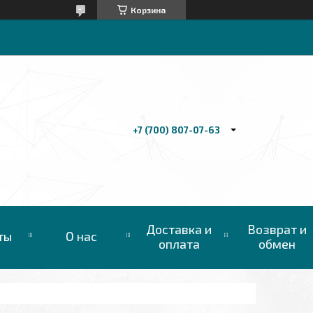
Корзина
+7 (700) 807-07-63
Доставка и
Возврат и
ты
О нас
оплата
обмен