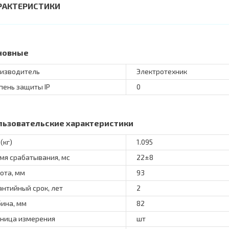
РАКТЕРИСТИКИ
новные
изводитель
Электротехник
пень защиты IP
0
льзовательские характеристики
(кг)
1.095
мя срабатывания, мс
22±8
ота, мм
93
антийный срок, лет
2
бина, мм
82
ница измерения
шт