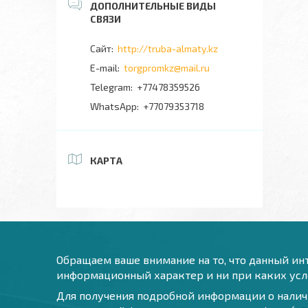
http://truba-almaty.kz
torgpromkz@mail.ru
+77478359526
+77079353718
КАРТА
Обращаем ваше внимание на то, что данный инт
информационный характер и ни при каких усло
Для получения подробной информации о наличи