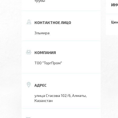
трубы
ИН
Цен
Эльмира
ТОО "ТоргПром"
улица Стасова 102/6, Алматы,
Казахстан