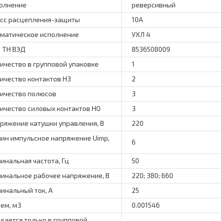
олнение
реверсивный
сс расцепления-защиты
10A
матическое исполнение
УХЛ 4
 ТН ВЭД
8536508009
ичество в групповой упаковке
1
ичество контактов НЗ
2
ичество полюсов
3
ичество силовых контактов НО
3
ряжение катушки управления, В
220
ин импульсное напряжение Uimp,
6
инальная частота, Гц
50
инальное рабочее напряжение, В
220; 380; 660
инальный ток, А
25
ем, м3
0.001546
дается только в групповой