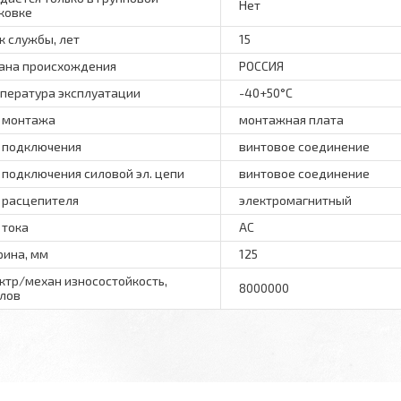
Нет
ковке
к службы, лет
15
ана происхождения
РОССИЯ
пература эксплуатации
-40+50°C
 монтажа
монтажная плата
 подключения
винтовое соединение
 подключения силовой эл. цепи
винтовое соединение
 расцепителя
электромагнитный
 тока
AC
ина, мм
125
ктр/механ износостойкость,
8000000
лов