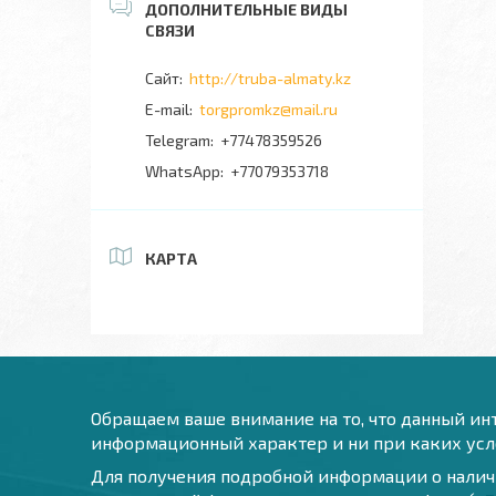
http://truba-almaty.kz
torgpromkz@mail.ru
+77478359526
+77079353718
КАРТА
Обращаем ваше внимание на то, что данный инт
информационный характер и ни при каких усло
Для получения подробной информации о наличи