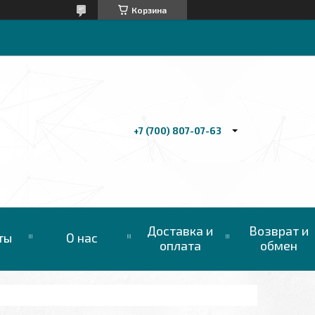
Корзина
+7 (700) 807-07-63
Доставка и
Возврат и
ты
О нас
оплата
обмен