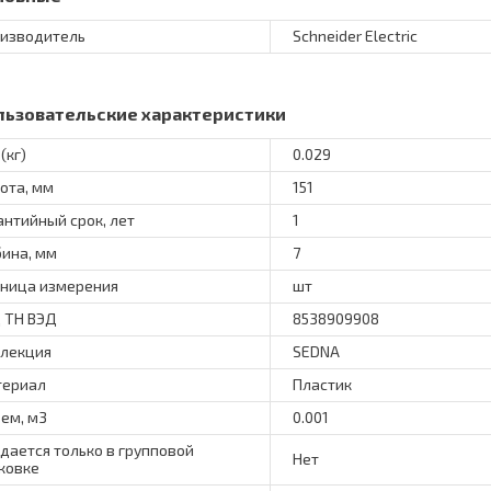
изводитель
Schneider Electric
льзовательские характеристики
(кг)
0.029
ота, мм
151
антийный срок, лет
1
бина, мм
7
ница измерения
шт
 ТН ВЭД
8538909908
лекция
SEDNA
териал
Пластик
ем, м3
0.001
дается только в групповой
Нет
ковке