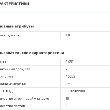
РАКТЕРИСТИКИ
новные атрибуты
изводитель
IEK
льзовательские характеристики
(кг)
0.051
антийный срок, лет
2
бина, мм
46275
ница измерения
шт
 ТН ВЭД
8538909908
ичество в групповой упаковке
10
ичество постов
3