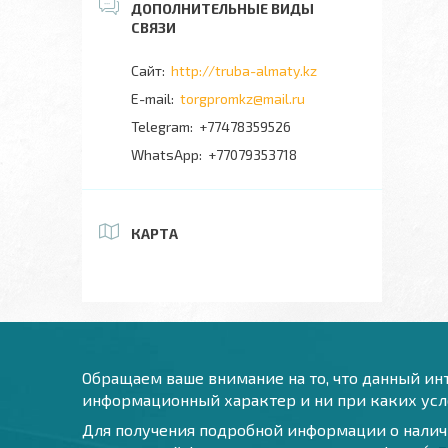
http://truba-almaty.kz
torgpromkz@mail.ru
+77478359526
+77079353718
КАРТА
Обращаем ваше внимание на то, что данный инт
информационный характер и ни при каких усло
Для получения подробной информации о наличи