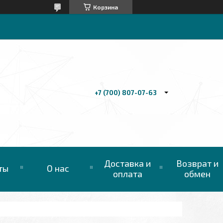
Корзина
+7 (700) 807-07-63
Доставка и
Возврат и
ты
О нас
оплата
обмен