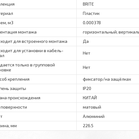
лекция
BRITE
териал
Пластик
ем, м3
0.000378
ентация монтажа
горизонтальный; вертикал
ходит для встроенного монтажа
Да
ходит для установки в кабель-
Нет
ал
дается только в групповой
Нет
ковке
соб крепления
фиксатор/на защёлках
пень защиты
IP20
ана происхождения
КИТАЙ
 поверхности
матовый
т
Алюминий
ина, мм
226.5