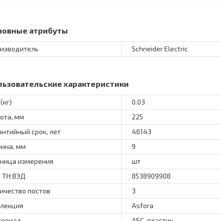
новные атрибуты
изводитель
Schneider Electric
льзовательские характеристики
(кг)
0.03
ота, мм
225
антийный срок, лет
46143
бина, мм
9
ница измерения
шт
 ТН ВЭД
8538909908
ичество постов
3
лекция
Asfora
териал
АБС-пластик