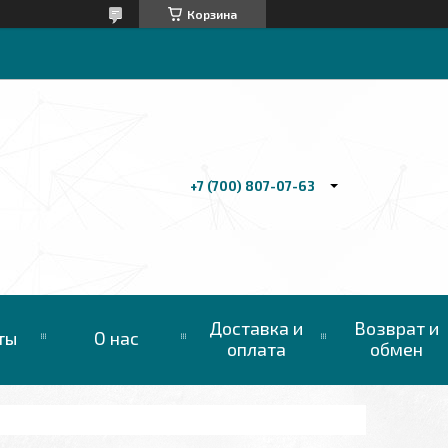
Корзина
+7 (700) 807-07-63
Доставка и
Возврат и
ты
О нас
оплата
обмен