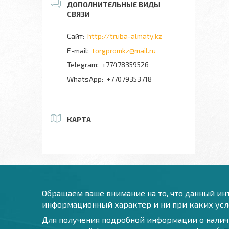
http://truba-almaty.kz
torgpromkz@mail.ru
+77478359526
+77079353718
КАРТА
Обращаем ваше внимание на то, что данный инт
информационный характер и ни при каких усло
Для получения подробной информации о наличи