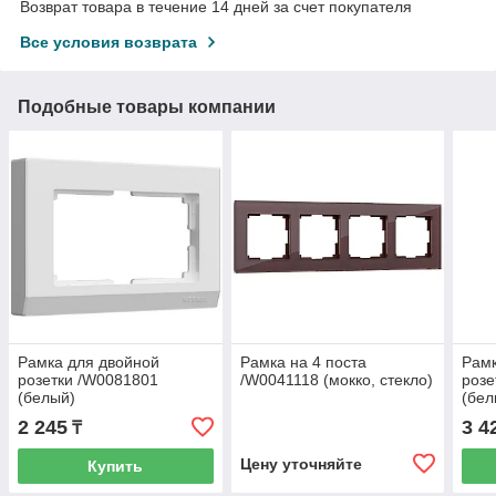
Возврат товара в течение 14 дней за счет покупателя
Все условия возврата
Подобные товары компании
Рамка для двойной
Рамка на 4 поста
Рамк
розетки /W0081801
/W0041118 (мокко, стекло)
розе
(белый)
(бел
2 245
3 4
₸
Цену уточняйте
Купить