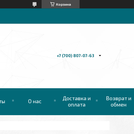
Корзина
+7 (700) 807-07-63
Доставка и
Возврат и
ты
О нас
оплата
обмен