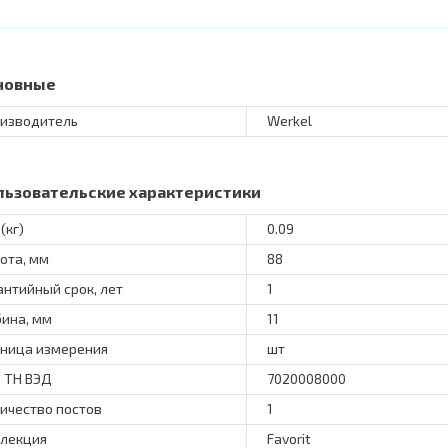
новные
изводитель
Werkel
льзовательские характеристики
(кг)
0.09
ота, мм
88
антийный срок, лет
1
бина, мм
11
ница измерения
шт
 ТН ВЭД
7020008000
ичество постов
1
лекция
Favorit