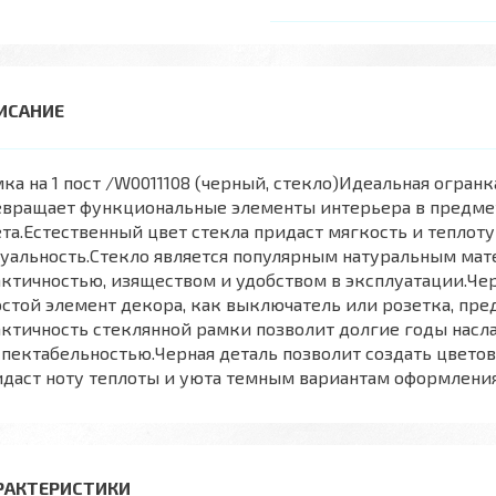
ка на 1 пост /W0011108 (черный, стекло)Идеальная огран
евращает функциональные элементы интерьера в предм
та.Естественный цвет стекла придаст мягкость и теплот
уальность.Стекло является популярным натуральным мат
ктичностью, изяществом и удобством в эксплуатации.Чер
стой элемент декора, как выключатель или розетка, пр
ктичность стеклянной рамки позволит долгие годы насл
пектабельностью.Черная деталь позволит создать цветов
идаст ноту теплоты и уюта темным вариантам оформлени
РАКТЕРИСТИКИ