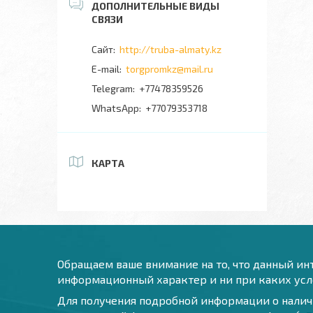
http://truba-almaty.kz
torgpromkz@mail.ru
+77478359526
+77079353718
КАРТА
Обращаем ваше внимание на то, что данный инт
информационный характер и ни при каких усло
Для получения подробной информации о наличи