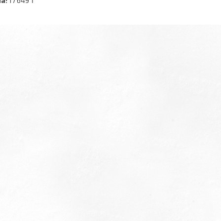
а:
17 649 ₸