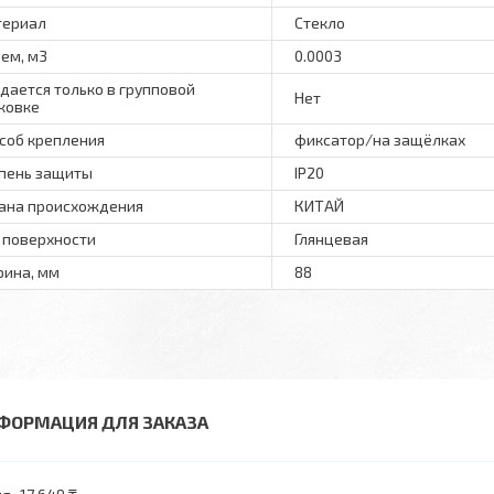
териал
Стекло
ем, м3
0.0003
дается только в групповой
Нет
ковке
соб крепления
фиксатор/на защёлках
пень защиты
IP20
ана происхождения
КИТАЙ
 поверхности
Глянцевая
ина, мм
88
ФОРМАЦИЯ ДЛЯ ЗАКАЗА